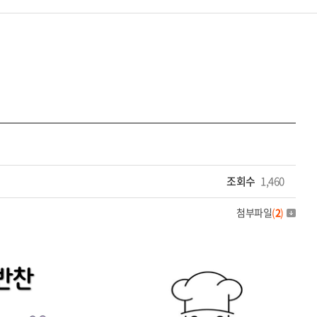
조회수
1,460
첨부파일
(
2
)