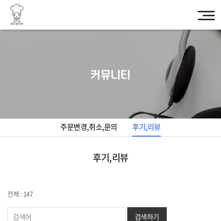
커뮤니티
주문변경,취소,문의
후기,리뷰
후기,리뷰
전체 : 147
검색하기