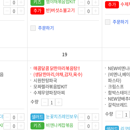
햄야채볶음밥KIT
키즈
수제
추가
반)버섯소불고기
추가
주문하기
주문하기
19
매콤달콤 닭한마리볶음탕!!
NEW비엔
음
(생닭한마리,야채,감자,육수)
(비엔나,베이
시원한탕파국
파스타)
모짜렐라볶음밥KIT
크림스프
수제무양파장아찌
함박스테이
NEW양배추
수량
갈릭브레드
수량
더S
눈꽃치즈레인보우콥S
샐러드
IT
비엔나케찹볶음
키즈
리코
샐러드