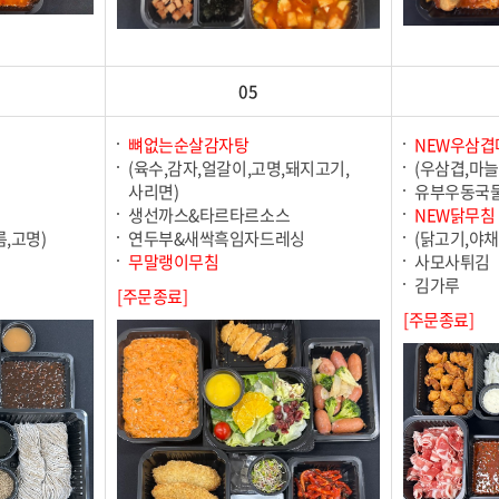
05
뼈없는순살감자탕
NEW우삼
(육수,감자,얼갈이,고명,돼지고기,
(우삼겹,마늘
사리면)
유부우동국
생선까스&타르타르소스
NEW닭무침
,고명)
연두부&새싹흑임자드레싱
(닭고기,야채
무말랭이무침
사모사튀김
김가루
[주문종료]
[주문종료]