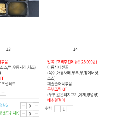
13
14
대볶음
말복!!고객추천메뉴!!(28,000원)
소스,떡,우동사리,치즈)
아롱사태전골
국
(육수,아롱사태,부추,무,팽이버섯,
IT
소스)
르츠샐러드
깨솔솔어묵볶음
두부조림KIT
(두부,갈은돼지고기,야채,양념장)
배추겉절이
슴살S
수량
빵샌드위치KIT