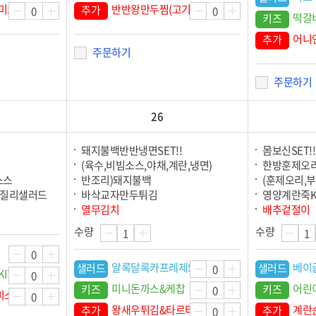
미트볼
반반왕만두찜(고기,김치)
추가
떡갈
키즈
어니
추가
주문하기
주문하기
26
돼지불백반반냉면SET!!
몸보신SET!!
)
(육수,비빔소스,야채,계란,냉면)
한방훈제오
소스
반조리)돼지불백
(훈제오리,부
푸질리샐러드
바삭교자만두튀김
영양계란죽K
열무김치
배추겉절이
수량
수량
알록달록카프레제S
베이
샐러드
샐러드
IT
미니돈까스&케찹
어린
키즈
키즈
비소스
왕새우튀김&타르타르소스
계란
추가
추가