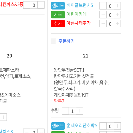
치킨까스&2종소스
베이글브런치S
샐러드
어린이카레
키즈
아롱사태추가
추가
주문하기
20
21
나로제파스타
왕만두전골SET!!
컨,양파,로제소스,
왕만두쇠고기버섯전골
(왕만두,쇠고기,버섯,야채,육수,
칼국수사리)
크&데미소스
계란야채볶음밥KIT
피클
깍두기
수량
훈제오리단호박S
샐러드
타치즈S