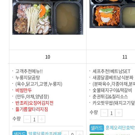
10
11
고객추천메뉴!!
셰프추천!베트남SET
누룽지닭곰탕
새콤달콤베트남식분짜
(육수,닭고기,고명,누룽지)
(분짜육수,각종야채,분
비빔만두
숯불돼지구이&떡갈비
(만두,야채,양념장)
춘권튀김&칠리소스
반조리)오징어김치전
카오팟무쌉(돼지고기덮
들기름알타리지짐
수량
수량
훈제오리단호박
샐러드
알록달록카프레제S
샐러드