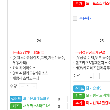
토마토소스치즈
추가
주문하기
24
25
돈까스김치나베SET!!
우삼겹된장찌개전골
(돈까스2,볶음김치,고명,계란1,육수,
(우삼겹,야채,두부,육수
우동사리)
멘츠카츠&참깨돈까스
카레하이라이스
NEW케요네즈견과류
양배추샐러드&키위소스
수량
새콤해초락교무침
수량
닭가슴살S
샐러드
모닝빵샌드위치K
키즈
브라운브레드브런치S
샐러드
미니산적&불갈
추가
새우까스&타르타르소스
키즈