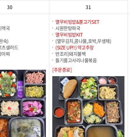
30
31
열무비빔밥&불고기SET
미역국
시원한탕파국
열무비빔밥KIT
완숙)
(열무김치,콩나물,호박,무생채)
르츠샐러드
(SIZE UP!!) 약고추장
장아찌
반조리)돼지불백
들기름고사리나물볶음
[주문종료]