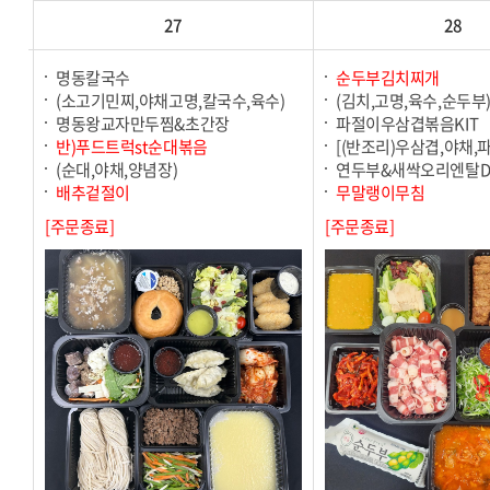
27
28
명동칼국수
순두부김치찌개
(소고기민찌,야채고명,칼국수,육수)
(김치,고명,육수,순두부
명동왕교자만두찜&초간장
파절이우삼겹볶음KIT
반)푸드트럭st순대볶음
[(반조리)우삼겹,야채,
(순대,야채,양념장)
연두부&새싹오리엔탈
배추겉절이
무말랭이무침
[주문종료]
[주문종료]