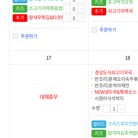
표고버섯강정
키즈
소고기야채볶음밥KIT
키즈
쇠고기미역국
추가
왕새우튀김&타르타르소스
추가
주문하기
주문하기
17
18
경상도식쇠고기무국
반조리)훈제오리숙주볶
반조리)호박야채전
NEW냉두부&특제소스
대체휴무
시원아삭석박지
수량
크리스피치킨텐
샐러드
참치마요주먹밥K
키즈