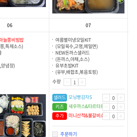
06
07
겹마늘쫑비빔밥
여름별미냉모밀KIT
쫑,특제소스)
(모밀육수,고명,메밀면)
물
NEW돈까스샐러드
(돈까스,야채,소스)
,양념장)
유부초밥KIT
(유부,배합초,볶음토핑)
수량
모닝빵감자S
샐러드
새우까스&타르타르소스
키즈
미니산적&불갈비소스
추가
주문하기