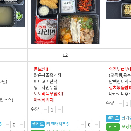
12
몸보신!!
의정부st부
맑은사골육개장
(모듬햄,육수
짜면)
미니고기산적
담백한미역
왕교자만두찜
김치볶음밥K
도토리묵무침KIT
마카로니후
밥소스)
아삭석박지
수량
수량
닭가
샐러드
S
리코타치즈S
샐러드
모닝
키즈