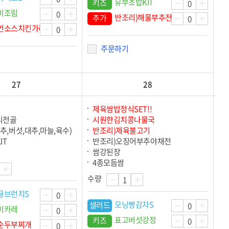
유부초밥KIT
키즈
비조림
반조리)해물부추전
추가
언소스치킨가라아게
주문하기
27
28
제육쌈밥정식SET!!
리전골
시원한김치콩나물국
추,버섯,대추,마늘,육수)
반조리)제육불고기
IT
반조리)오징어부추야채전
쌈강된장
4종모듬쌈
수량
글브런치S
모닝빵감자S
샐러드
이카레
표고버섯강정
키즈
순두부찌개