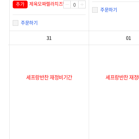
제육모짜렐라치즈밥KIT
추가
주문하기
주문하기
31
01
셰프랑반찬 재정비기간
셰프랑반찬 재