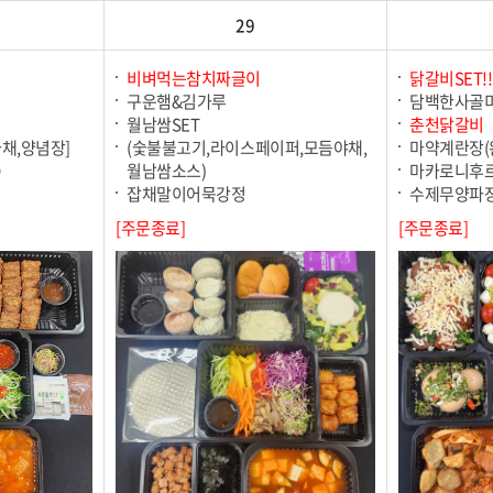
29
비벼먹는참치짜글이
닭갈비SET!!
)
구운햄&김가루
담백한사골
월남쌈SET
춘천닭갈비
파채,양념장]
(숯불불고기,라이스페이퍼,모듬야채,
마약계란장(
D
월남쌈소스)
마카로니후
잡채말이어묵강정
수제무양파
[주문종료]
[주문종료]