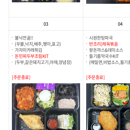
03
04
불낙전골!!
시원한탕파국
(우불,낙지,배추,팽이,표고)
반조리)제육볶음
가자미카레튀김
왕돈까스&데미소스
돈민찌두부조림KIT
들기름막국수KIT
(두부,갈은돼지고기,야채,양념장)
(메밀면,비법소스,들기름
[주문종료]
[주문종료]